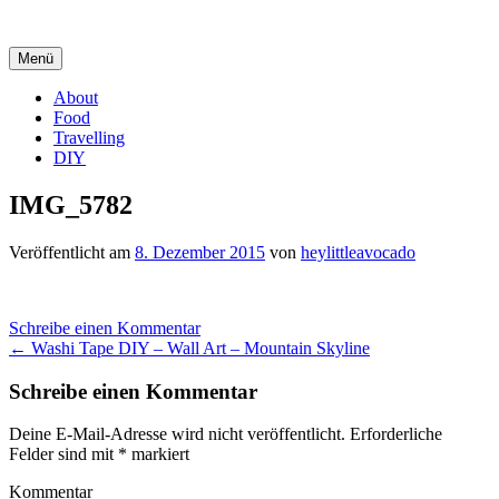
Springe
zum
Inhalt
Menü
About
Food
Travelling
DIY
IMG_5782
Veröffentlicht am
8. Dezember 2015
von
heylittleavocado
Schreibe einen Kommentar
Beitrags-
←
Washi Tape DIY – Wall Art – Mountain Skyline
Navigation
Schreibe einen Kommentar
Deine E-Mail-Adresse wird nicht veröffentlicht.
Erforderliche
Felder sind mit
*
markiert
Kommentar