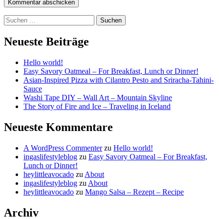
Suchen
nach:
Neueste Beiträge
Hello world!
Easy Savory Oatmeal – For Breakfast, Lunch or Dinner!
Asian-Inspired Pizza with Cilantro Pesto and Sriracha-Tahini-
Sauce
Washi Tape DIY – Wall Art – Mountain Skyline
The Story of Fire and Ice – Traveling in Iceland
Neueste Kommentare
A WordPress Commenter
zu
Hello world!
ingaslifestyleblog
zu
Easy Savory Oatmeal – For Breakfast,
Lunch or Dinner!
heylittleavocado
zu
About
ingaslifestyleblog
zu
About
heylittleavocado
zu
Mango Salsa – Rezept – Recipe
Archiv