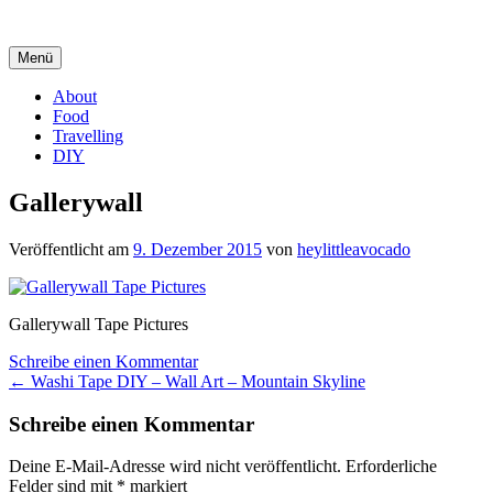
Springe
zum
Inhalt
Menü
About
Food
Travelling
DIY
Gallerywall
Veröffentlicht am
9. Dezember 2015
von
heylittleavocado
Gallerywall Tape Pictures
Schreibe einen Kommentar
Beitrags-
←
Washi Tape DIY – Wall Art – Mountain Skyline
Navigation
Schreibe einen Kommentar
Deine E-Mail-Adresse wird nicht veröffentlicht.
Erforderliche
Felder sind mit
*
markiert