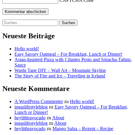
CAPTCHA Code
*
Suchen
nach:
Neueste Beiträge
Hello world!
Easy Savory Oatmeal – For Breakfast, Lunch or Dinner!
Asian-Inspired Pizza with Cilantro Pesto and Sriracha-Tahini-
Sauce
Washi Tape DIY – Wall Art – Mountain Skyline
The Story of Fire and Ice – Traveling in Iceland
Neueste Kommentare
A WordPress Commenter
zu
Hello world!
ingaslifestyleblog
zu
Easy Savory Oatmeal – For Breakfast,
Lunch or Dinner!
heylittleavocado
zu
About
ingaslifestyleblog
zu
About
heylittleavocado
zu
Mango Salsa – Rezept – Recipe