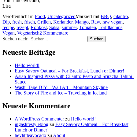
Your little avocado,
Lisa
Veröffentlicht in
Food
,
Uncategorized
Markiert mit
BBQ
,
cilantro
,
Dip
,
fresh
,
frisch
,
Grillen
,
Koriander
,
Mango
,
Raw
,
raw vegan
,
recipe
,
rezept
,
Rohkost
,
Salsa
,
summer
,
Tomaten
,
Tortillachips
,
Vegan
,
Vegetarisch
2 Kommentare
Suchen nach:
Neueste Beiträge
Hello world!
Easy Savory Oatmeal – For Breakfast, Lunch or Dinner!
Asian-Inspired Pizza with Cilantro Pesto and Sriracha-Tahini-
Sauce
Washi Tape DIY – Wall Art – Mountain Skyline
The Story of Fire and Ice – Traveling in Iceland
Neueste Kommentare
A WordPress Commenter
zu
Hello world!
ingaslifestyleblog
zu
Easy Savory Oatmeal – For Breakfast,
Lunch or Dinner!
heylittleavocado
zu
About