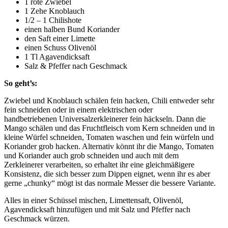
1 rote Zwiebel
1 Zehe Knoblauch
1/2 – 1 Chilishote
einen halben Bund Koriander
den Saft einer Limette
einen Schuss Olivenöl
1 Tl Agavendicksaft
Salz & Pfeffer nach Geschmack
So geht’s:
Zwiebel und Knoblauch schälen fein hacken, Chili entweder sehr
fein schneiden oder in einem elektrischen oder
handbetriebenen Universalzerkleinerer fein häckseln. Dann die
Mango schälen und das Fruchtfleisch vom Kern schneiden und in
kleine Würfel schneiden, Tomaten waschen und fein würfeln und
Koriander grob hacken. Alternativ könnt ihr die Mango, Tomaten
und Koriander auch grob schneiden und auch mit dem
Zerkleinerer verarbeiten, so erhaltet ihr eine gleichmäßigere
Konsistenz, die sich besser zum Dippen eignet, wenn ihr es aber
gerne „chunky“ mögt ist das normale Messer die bessere Variante.
Alles in einer Schüssel mischen, Limettensaft, Olivenöl,
Agavendicksaft hinzufügen und mit Salz und Pfeffer nach
Geschmack würzen.