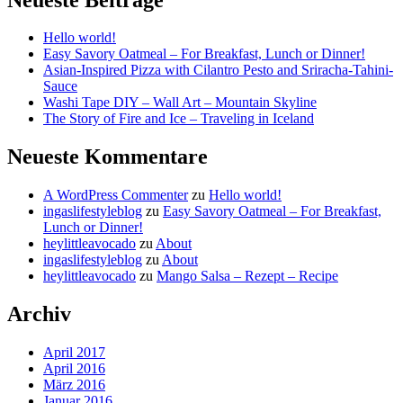
Hello world!
Easy Savory Oatmeal – For Breakfast, Lunch or Dinner!
Asian-Inspired Pizza with Cilantro Pesto and Sriracha-Tahini-
Sauce
Washi Tape DIY – Wall Art – Mountain Skyline
The Story of Fire and Ice – Traveling in Iceland
Neueste Kommentare
A WordPress Commenter
zu
Hello world!
ingaslifestyleblog
zu
Easy Savory Oatmeal – For Breakfast,
Lunch or Dinner!
heylittleavocado
zu
About
ingaslifestyleblog
zu
About
heylittleavocado
zu
Mango Salsa – Rezept – Recipe
Archiv
April 2017
April 2016
März 2016
Januar 2016