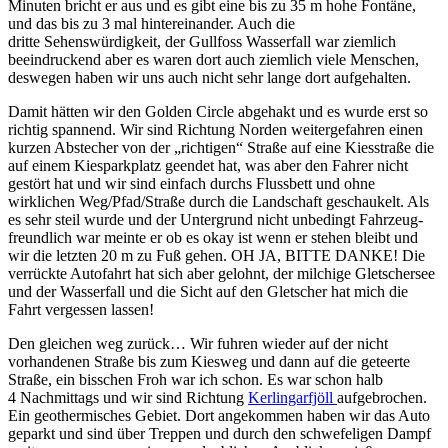
Minuten bricht er aus und es gibt eine bis zu 35 m hohe Fontäne,
und das bis zu 3 mal hintereinander. Auch die
dritte Sehenswürdigkeit, der Gullfoss Wasserfall war ziemlich
beeindruckend aber es waren dort auch ziemlich viele Menschen,
deswegen haben wir uns auch nicht sehr lange dort aufgehalten.
Damit hätten wir den Golden Circle abgehakt und es wurde erst so
richtig spannend. Wir sind Richtung Norden weitergefahren einen
kurzen Abstecher von der „richtigen“ Straße auf eine Kiesstraße die
auf einem Kiesparkplatz geendet hat, was aber den Fahrer nicht
gestört hat und wir sind einfach durchs Flussbett und ohne
wirklichen Weg/Pfad/Straße durch die Landschaft geschaukelt. Als
es sehr steil wurde und der Untergrund nicht unbedingt Fahrzeug-
freundlich war meinte er ob es okay ist wenn er stehen bleibt und
wir die letzten 20 m zu Fuß gehen. OH JA, BITTE DANKE! Die
verrückte Autofahrt hat sich aber gelohnt, der milchige Gletschersee
und der Wasserfall und die Sicht auf den Gletscher hat mich die
Fahrt vergessen lassen!
Den gleichen weg zurück… Wir fuhren wieder auf der nicht
vorhandenen Straße bis zum Kiesweg und dann auf die geteerte
Straße, ein bisschen Froh war ich schon. Es war schon halb
4 Nachmittags und wir sind Richtung
Kerlingarfjöll
aufgebrochen.
Ein geothermisches Gebiet. Dort angekommen haben wir das Auto
geparkt und sind über Treppen und durch den schwefeligen Dampf