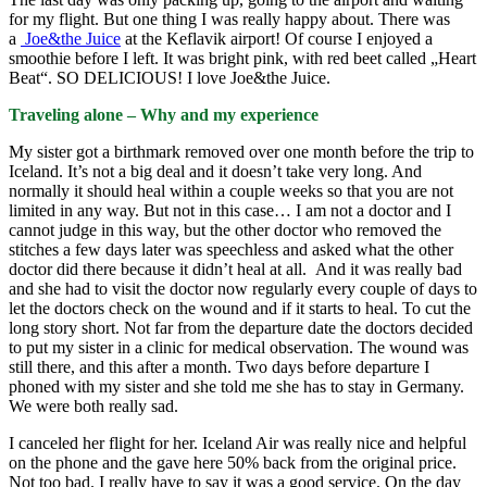
for my flight. But one thing I was really happy about. There was
a
Joe&the Juice
at the Keflavik airport! Of course I enjoyed a
smoothie before I left. It was bright pink, with red beet called „Heart
Beat“. SO DELICIOUS! I love Joe&the Juice.
Traveling alone – Why and my experience
My sister got a birthmark removed over one month before the trip to
Iceland. It’s not a big deal and it doesn’t take very long. And
normally it should heal within a couple weeks so that you are not
limited in any way. But not in this case… I am not a doctor and I
cannot judge in this way, but the other doctor who removed the
stitches a few days later was speechless and asked what the other
doctor did there because it didn’t heal at all. And it was really bad
and she had to visit the doctor now regularly every couple of days to
let the doctors check on the wound and if it starts to heal. To cut the
long story short. Not far from the departure date the doctors decided
to put my sister in a clinic for medical observation. The wound was
still there, and this after a month. Two days before departure I
phoned with my sister and she told me she has to stay in Germany.
We were both really sad.
I canceled her flight for her. Iceland Air was really nice and helpful
on the phone and the gave here 50% back from the original price.
Not too bad. I really have to say it was a good service. On the day