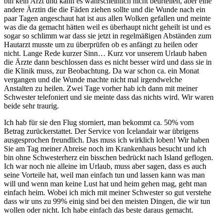
bin kein Arzt und kann es wahrscheinlich nicht beurteilen, aber eine
andere Ärztin die die Fäden ziehen sollte und die Wunde nach ein
paar Tagen angeschaut hat ist aus allen Wolken gefallen und meinte
was die da gemacht hätten weil es überhaupt nicht geheilt ist und es
sogar so schlimm war dass sie jetzt in regelmäßigen Abständen zum
Hautarzt musste um zu überprüfen ob es anfängt zu heilen oder
nicht. Lange Rede kurzer Sinn… Kurz vor unserem Urlaub haben
die Ärzte dann beschlossen dass es nicht besser wird und dass sie in
die Klinik muss, zur Beobachtung. Da war schon ca. ein Monat
vergangen und die Wunde machte nicht mal irgendwelche
Anstalten zu heilen. Zwei Tage vorher hab ich dann mit meiner
Schwester telefoniert und sie meinte dass das nichts wird. Wir waren
beide sehr traurig.
Ich hab für sie den Flug storniert, man bekommt ca. 50% vom
Betrag zurückerstattet. Der Service von Icelandair war übrigens
ausgesprochen freundlich. Das muss ich wirklich loben! Wir haben
Sie am Tag meiner Abreise noch im Krankenhaus besucht und ich
bin ohne Schwesterherz ein bisschen bedrückt nach Island geflogen.
Ich war noch nie alleine im Urlaub, muss aber sagen, dass es auch
seine Vorteile hat, weil man einfach tun und lassen kann was man
will und wenn man keine Lust hat und heim gehen mag, geht man
einfach heim. Wobei ich mich mit meiner Schwester so gut verstehe
dass wir uns zu 99% einig sind bei den meisten Dingen, die wir tun
wollen oder nicht. Ich habe einfach das beste daraus gemacht.