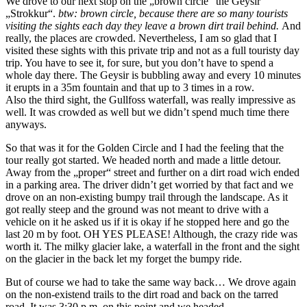
We drove to our next stop on the „brown circle“ the Geysir
„Strokkur“.
btw: brown circle, because there are so many tourists
visiting the sights each day they leave a brown dirt trail behind.
And
really, the places are crowded. Nevertheless, I am so glad that I
visited these sights with this private trip and not as a full touristy day
trip. You have to see it, for sure, but you don’t have to spend a
whole day there. The Geysir is bubbling away and every 10 minutes
it erupts in a 35m fountain and that up to 3 times in a row.
Also the third sight, the Gullfoss waterfall, was really impressive as
well. It was crowded as well but we didn’t spend much time there
anyways.
So that was it for the Golden Circle and I had the feeling that the
tour really got started. We headed north and made a little detour.
Away from the „proper“ street and further on a dirt road wich ended
in a parking area. The driver didn’t get worried by that fact and we
drove on an non-existing bumpy trail through the landscape. As it
got really steep and the ground was not meant to drive with a
vehicle on it he asked us if it is okay if he stopped here and go the
last 20 m by foot. OH YES PLEASE! Although, the crazy ride was
worth it. The milky glacier lake, a waterfall in the front and the sight
on the glacier in the back let my forget the bumpy ride.
But of course we had to take the same way back… We drove again
on the non-existend trails to the dirt road and back on the tarred
road. It was 3:30 p.m. on this point and we headed