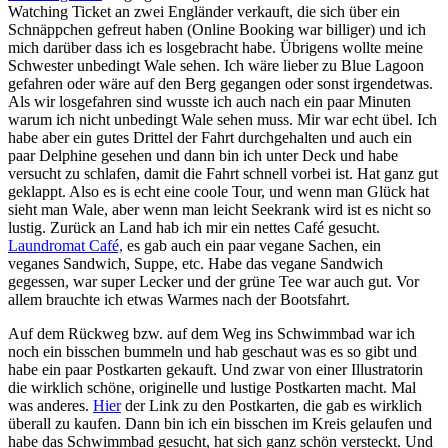
Watching Ticket an zwei Engländer verkauft, die sich über ein
Schnäppchen gefreut haben (Online Booking war billiger) und ich
mich darüber dass ich es losgebracht habe. Übrigens wollte meine
Schwester unbedingt Wale sehen. Ich wäre lieber zu Blue Lagoon
gefahren oder wäre auf den Berg gegangen oder sonst irgendetwas.
Als wir losgefahren sind wusste ich auch nach ein paar Minuten
warum ich nicht unbedingt Wale sehen muss. Mir war echt übel. Ich
habe aber ein gutes Drittel der Fahrt durchgehalten und auch ein
paar Delphine gesehen und dann bin ich unter Deck und habe
versucht zu schlafen, damit die Fahrt schnell vorbei ist. Hat ganz gut
geklappt. Also es is echt eine coole Tour, und wenn man Glück hat
sieht man Wale, aber wenn man leicht Seekrank wird ist es nicht so
lustig. Zurück an Land hab ich mir ein nettes Café gesucht.
Laundromat Café,
es gab auch ein paar vegane Sachen, ein
veganes Sandwich, Suppe, etc. Habe das vegane Sandwich
gegessen, war super Lecker und der grüne Tee war auch gut. Vor
allem brauchte ich etwas Warmes nach der Bootsfahrt.
Auf dem Rückweg bzw. auf dem Weg ins Schwimmbad war ich
noch ein bisschen bummeln und hab geschaut was es so gibt und
habe ein paar Postkarten gekauft. Und zwar von einer Illustratorin
die wirklich schöne, originelle und lustige Postkarten macht. Mal
was anderes.
Hier
der Link zu den Postkarten, die gab es wirklich
überall zu kaufen. Dann bin ich ein bisschen im Kreis gelaufen und
habe das Schwimmbad gesucht, hat sich ganz schön versteckt. Und