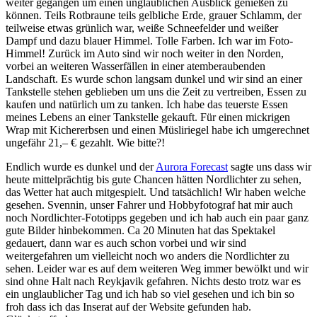
weiter gegangen um einen unglaublichen Ausblick genießen zu
können. Teils Rotbraune teils gelbliche Erde, grauer Schlamm, der
teilweise etwas grünlich war, weiße Schneefelder und weißer
Dampf und dazu blauer Himmel. Tolle Farben. Ich war im Foto-
Himmel! Zurück im Auto sind wir noch weiter in den Norden,
vorbei an weiteren Wasserfällen in einer atemberaubenden
Landschaft. Es wurde schon langsam dunkel und wir sind an einer
Tankstelle stehen geblieben um uns die Zeit zu vertreiben, Essen zu
kaufen und natürlich um zu tanken. Ich habe das teuerste Essen
meines Lebens an einer Tankstelle gekauft. Für einen mickrigen
Wrap mit Kichererbsen und einen Müsliriegel habe ich umgerechnet
ungefähr 21,– € gezahlt. Wie bitte?!
Endlich wurde es dunkel und der
Aurora Forecast
sagte uns dass wir
heute mittelprächtig bis gute Chancen hätten Nordlichter zu sehen,
das Wetter hat auch mitgespielt. Und tatsächlich! Wir haben welche
gesehen. Svennin, unser Fahrer und Hobbyfotograf hat mir auch
noch Nordlichter-Fototipps gegeben und ich hab auch ein paar ganz
gute Bilder hinbekommen. Ca 20 Minuten hat das Spektakel
gedauert, dann war es auch schon vorbei und wir sind
weitergefahren um vielleicht noch wo anders die Nordlichter zu
sehen. Leider war es auf dem weiteren Weg immer bewölkt und wir
sind ohne Halt nach Reykjavik gefahren. Nichts desto trotz war es
ein unglaublicher Tag und ich hab so viel gesehen und ich bin so
froh dass ich das Inserat auf der Website gefunden hab.