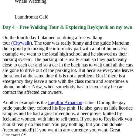
Whale Watching
Laundromat Café
Day 4 – Free
Walking Tou
r & Exploring Reykjavik on my own
On the fourth day I planned on doing a free walking
tour (
Citywalk
). The tour was really funny and the guide Marteinn
did a good job mixing the informativ part with a lot of humor. For
example we went to the local high school and he showed us their
parking system. The parking lot is really small so they park really
close to each car and so a car in the back has to wait until all the cars
are gone to drive out of the parking lot. But because everyone leaves
the school at the same time this is not a problem. But if there is a
emergency they leave a note with the class room and sometimes a
phone number. Now, when somebody has to leave early he can
contact the affected car owners.
Another example is the
Ingolfur Arnarson
statue. During the gay
pride parade they colored his lips pink. He also gave us little licorice
samples and he had a great inventions, a beer glove, knitted by
Icelandic women, with him to sell them. If you go to Reykjavik you
should really do this tour. You pay nothing, but you can donate
(recommended!) if you want in any currency you want. Great
Concept! 🙂