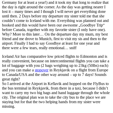
Germany for at least a year!) and it took my that long to realize that
the day is right around the corner. As the day was getting nearer I
lost it – many times and I though I will never get everything done
until then. 2 Days before my departure my sister told me that she
couldn’t come to Iceland with me. Everything was planned out and
booked and this would have been our awesome „Goodbye Trip“
before Canada, together with my favorite sister (I only have one).
Why? More to this later… On the departure day my mum, my best
friend and me drove to Munich, first to visit my sis and then to the
airport. Finally I had to say Goodbye at least for one year and
there were a few tears, really emotional… sniff
Iceland Air has comparative low priced flights to Edmonton and is
really convenient, because on intercontinental flights you can take a
lot of baggage with you (2 bags weighing up to 23kg (50lbs) each)
and you can make a
stopover
in Reykjavik on a flight from Europe
to Canada/USA and the other way around – up to 7 days! Sounds
great right?
So I arrived at the Airport in Keflavik and hopped on the FlyBus to
the bus terminal in Reykjavik, from there in a taxi, because I didn’t
want to carry my two big bags and hand luggage through the whole
city. The original plan was to take the city bus to the place we are
staying but for that the two helping hands from my sister were
missing.