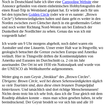
Noch in Deutschland habe ich über eine
Carpooling Website
eine
Annonce gefunden von einem einheimischen Hobbyfotografen der
einen Road-Trip in Westisland geplant hat. Er würde auch für uns
bei den typischen
Golden Circle
(oder wie er es nannte: „Brown
Circle“) Sehenswürdigkeiten halten und dann geht es weiter in den
Norden zwischen zwei Gletscher durch in ein geothermales Gebiet
und noch weiter Richtung Nord-Westen um bei Einbruch der
Dunkelheit die Nordlichter zu sehen. Genau das was ich mir
vorgestellt habe!
Ich wurde um 9 Uhr morgens abgeholt, noch dabei waren ein
Australier und eine Litauerin. Unser erster Halt war in Þingvellir, wo
geologisch betrachtet die Grenze zwischen Europa und Amerika
verläuft. Hier in Thingvellir driften die Kontinentalplatten von
Amerika und Eurasien im Durchschnitt ca. 2 cm im Jahr
auseinander. Der Ort ist seit 1930 ein Nationalpark und wurde von
der UNESCO als Weltkulturerbe aufgenommen.
Weiter ging es zum Geysir „Strokkur“ des „Brown Circles“.
Übrigens: Brown Circle, weil bei diesen Sehenswürdigkeiten täglich
so viele Touristen sind, dass diese einen braunen Trampelpfad
hinterlassen.
Und tatsächlich sind dort richtige Menschenmassen!
Nichts desto trotz bin ich sehr froh, dass ich die Tour gleich mit dem
Roadtrip abhaken konnte – muss man schon gesehen haben, ist sehr
beeindruckend. Der Geysir brodelt so vor sich hin und alle 10