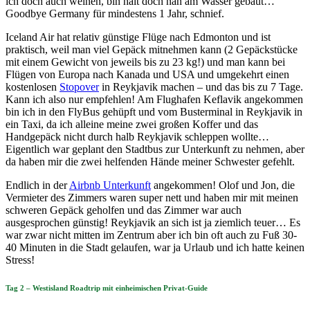
ich doch auch weinen, bin halt doch nah am Wasser gebaut…
Goodbye Germany für mindestens 1 Jahr, schnief.
Iceland Air hat relativ günstige Flüge nach Edmonton und ist
praktisch, weil man viel Gepäck mitnehmen kann (2 Gepäckstücke
mit einem Gewicht von jeweils bis zu 23 kg!) und man kann bei
Flügen von Europa nach Kanada und USA und umgekehrt einen
kostenlosen
Stopover
in Reykjavik machen – und das bis zu 7 Tage.
Kann ich also nur empfehlen! Am Flughafen Keflavik angekommen
bin ich in den FlyBus gehüpft und vom Busterminal in Reykjavik in
ein Taxi, da ich alleine meine zwei großen Koffer und das
Handgepäck nicht durch halb Reykjavik schleppen wollte…
Eigentlich war geplant den Stadtbus zur Unterkunft zu nehmen, aber
da haben mir die zwei helfenden Hände meiner Schwester gefehlt.
Endlich in der
Airbnb Unterkunft
angekommen! Olof und Jon, die
Vermieter des Zimmers waren super nett und haben mir mit meinen
schweren Gepäck geholfen und das Zimmer war auch
ausgesprochen günstig! Reykjavik an sich ist ja ziemlich teuer… Es
war zwar nicht mitten im Zentrum aber ich bin oft auch zu Fuß 30-
40 Minuten in die Stadt gelaufen, war ja Urlaub und ich hatte keinen
Stress!
Tag 2 – Westisland Roadtrip mit einheimischen Privat-Guide