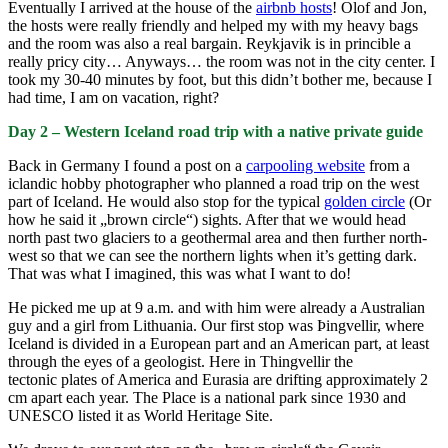
Eventually I arrived at the house of the
airbnb hosts
! Olof and Jon,
the hosts were really friendly and helped my with my heavy bags
and the room was also a real bargain. Reykjavik is in princible a
really pricy city… Anyways… the room was not in the city center. I
took my 30-40 minutes by foot, but this didn’t bother me, because I
had time, I am on vacation, right?
Day 2 – Western Iceland road trip with a native private guide
Back in Germany I found a post on a
carpooling website
from a
iclandic hobby photographer who planned a road trip on the west
part of Iceland. He would also stop for the typical
golden circle
(Or
how he said it „brown circle“) sights. After that we would head
north past two glaciers to a geothermal area and then further north-
west so that we can see the northern lights when it’s getting dark.
That was what I imagined, this was what I want to do!
He picked me up at 9 a.m. and with him were already a Australian
guy and a girl from Lithuania. Our first stop was Þingvellir, where
Iceland is divided in a European part and an American part, at least
through the eyes of a geologist. Here in Thingvellir the
tectonic plates of America and Eurasia are drifting approximately 2
cm apart each year. The Place is a national park since 1930 and
UNESCO listed it as World Heritage Site.