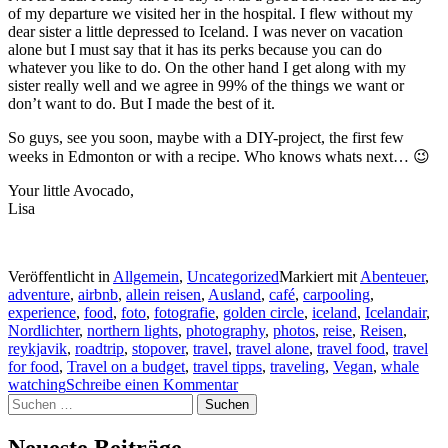
of my departure we visited her in the hospital. I flew without my
dear sister a little depressed to Iceland. I was never on vacation
alone but I must say that it has its perks because you can do
whatever you like to do. On the other hand I get along with my
sister really well and we agree in 99% of the things we want or
don’t want to do. But I made the best of it.
So guys, see you soon, maybe with a DIY-project, the first few
weeks in Edmonton or with a recipe. Who knows whats next… 😉
Your little Avocado,
Lisa
Veröffentlicht in
Allgemein
,
Uncategorized
Markiert mit
Abenteuer
,
adventure
,
airbnb
,
allein reisen
,
Ausland
,
café
,
carpooling
,
experience
,
food
,
foto
,
fotografie
,
golden circle
,
iceland
,
Icelandair
,
Nordlichter
,
northern lights
,
photography
,
photos
,
reise
,
Reisen
,
reykjavik
,
roadtrip
,
stopover
,
travel
,
travel alone
,
travel food
,
travel
for food
,
Travel on a budget
,
travel tipps
,
traveling
,
Vegan
,
whale
watching
Schreibe einen Kommentar
Suchen
nach:
Neueste Beiträge