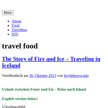
Springe
zum
Inhalt
Menü
About
Food
Travelling
DIY
travel food
The Story of Fire and Ice – Traveling in
Iceland
Veröffentlicht am
30. Oktober 2015
von
heylittleavocado
Urlaub zwischen Feuer und Eis – Reise nach Island
English version below!