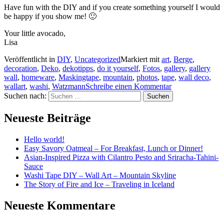
Have fun with the DIY and if you create something yourself I would
be happy if you show me! 🙂
Your little avocado,
Lisa
Veröffentlicht in
DIY
,
Uncategorized
Markiert mit
art
,
Berge
,
decoration
,
Deko
,
dekotipps
,
do it yourself
,
Fotos
,
gallery
,
gallery
wall
,
homeware
,
Maskingtape
,
mountain
,
photos
,
tape
,
wall deco
,
wallart
,
washi
,
Watzmann
Schreibe einen Kommentar
Suchen nach:
Neueste Beiträge
Hello world!
Easy Savory Oatmeal – For Breakfast, Lunch or Dinner!
Asian-Inspired Pizza with Cilantro Pesto and Sriracha-Tahini-
Sauce
Washi Tape DIY – Wall Art – Mountain Skyline
The Story of Fire and Ice – Traveling in Iceland
Neueste Kommentare