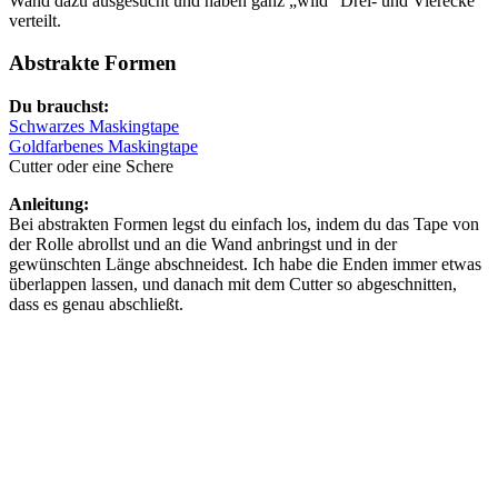
Wand dazu ausgesucht und haben ganz „wild“ Drei- und Vierecke
verteilt.
Abstrakte Formen
Du brauchst:
Schwarzes Maskingtape
Goldfarbenes Maskingtape
Cutter oder eine Schere
Anleitung:
Bei abstrakten Formen legst du einfach los, indem du das Tape von
der Rolle abrollst und an die Wand anbringst und in der
gewünschten Länge abschneidest. Ich habe die Enden immer etwas
überlappen lassen, und danach mit dem Cutter so abgeschnitten,
dass es genau abschließt.