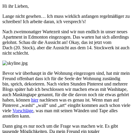
Hi ihr Lieben,
Lange nicht gesehen… Ich muss wirklich anfangen regelmäßiger zu
schreiben! Ich arbeite daran, ich versprech’s!
Nach zweimonatiger Wartezeit sind wir nun endlich in unser neues
Apartment in Edmonton eingezogen. Das warten hat sich allerdings
gelohnt. Schau dir die Aussicht an! Okay, das ist jetzt vom
Dach (20. Stock), aber die Aussicht aus dem 14. Stockwerk ist auch
nicht schlecht.
Bevor wir überhaupt in die Wohnung eingezogen sind, hat mir mein
Freund offenbart dass ich für die Seele der Wohnung zuständig
bin, sprich, dekorieren. Nach vielen Stunden Pinterest und mehrere
Blogs später hab ich beschlossen wir machen etwas mit Washitape,
auch Maskingtape genannt, für die die davon noch nie etwas gehört
haben, können
hier
nachlesen was es genau ist. Wenn man auf
Pinterest „washi“ „wall“ und „art“ eingibt kommen auch schon viele
viele
Vorschläge
, was man mit seinen Wänden und Tape alles
anstellen kann.
Dann ging es nur noch um die Frage was machen wir. Es gibt
tausende Möglichkeiten. Da mein Freund ein totaler