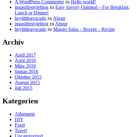
A WordPress Commenter
zu
Hello world!
ingaslifestyleblog
zu
Easy Savory Oatmeal – For Breakfast,
Lunch or Dinner!
heylittleavocado
zu
About
ingaslifestyleblog
zu
About
heylittleavocado
zu
Mango Salsa – Rezept – Recipe
Archiv
April 2017
April 2016
März 2016
Januar 2016
Oktober 2015
August 2015
Juli 2015
Kategorien
Allgemein
DIY
Food
Travel
Uncategorized